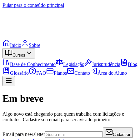
Pular para o conteúdo principal
Início
Sobre
Cursos
Base de Conhecimento
Legislação
Jurisprudência
Blog
Glossário
FAQ
Planos
Contato
Área do Aluno
Em breve
Algo novo está chegando para quem trabalha com licitações e
contratos. Cadastre seu email para ser avisado primeiro.
Email para newsletter
Cadastrar