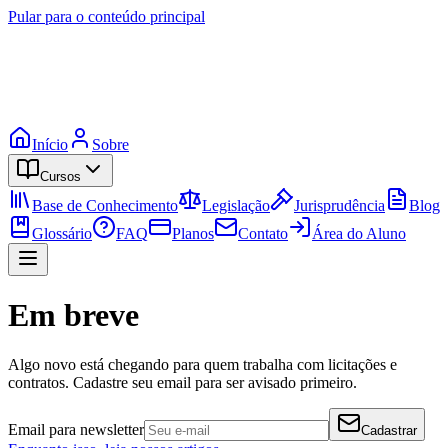
Pular para o conteúdo principal
Início
Sobre
Cursos
Base de Conhecimento
Legislação
Jurisprudência
Blog
Glossário
FAQ
Planos
Contato
Área do Aluno
Em breve
Algo novo está chegando para quem trabalha com licitações e
contratos. Cadastre seu email para ser avisado primeiro.
Email para newsletter
Cadastrar