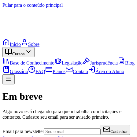
Pular para o conteúdo principal
Início
Sobre
Cursos
Base de Conhecimento
Legislação
Jurisprudência
Blog
Glossário
FAQ
Planos
Contato
Área do Aluno
Em breve
Algo novo está chegando para quem trabalha com licitações e
contratos. Cadastre seu email para ser avisado primeiro.
Email para newsletter
Cadastrar