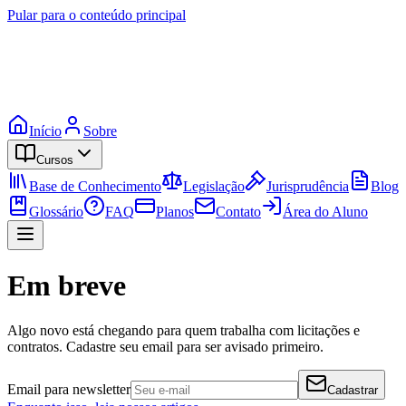
Pular para o conteúdo principal
Início
Sobre
Cursos
Base de Conhecimento
Legislação
Jurisprudência
Blog
Glossário
FAQ
Planos
Contato
Área do Aluno
Em breve
Algo novo está chegando para quem trabalha com licitações e
contratos. Cadastre seu email para ser avisado primeiro.
Email para newsletter
Cadastrar