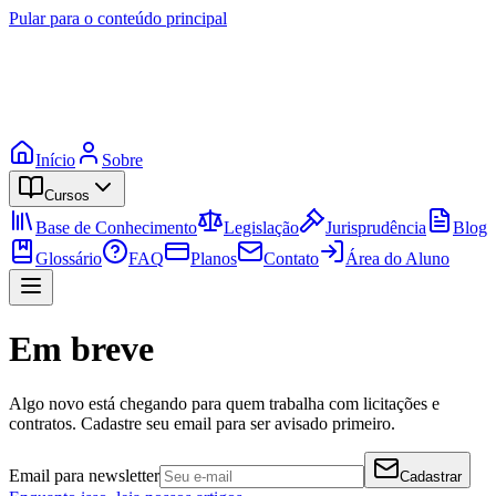
Pular para o conteúdo principal
Início
Sobre
Cursos
Base de Conhecimento
Legislação
Jurisprudência
Blog
Glossário
FAQ
Planos
Contato
Área do Aluno
Em breve
Algo novo está chegando para quem trabalha com licitações e
contratos. Cadastre seu email para ser avisado primeiro.
Email para newsletter
Cadastrar