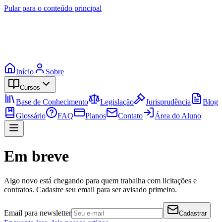
Pular para o conteúdo principal
Início
Sobre
Cursos
Base de Conhecimento
Legislação
Jurisprudência
Blog
Glossário
FAQ
Planos
Contato
Área do Aluno
Em breve
Algo novo está chegando para quem trabalha com licitações e
contratos. Cadastre seu email para ser avisado primeiro.
Email para newsletter
Cadastrar