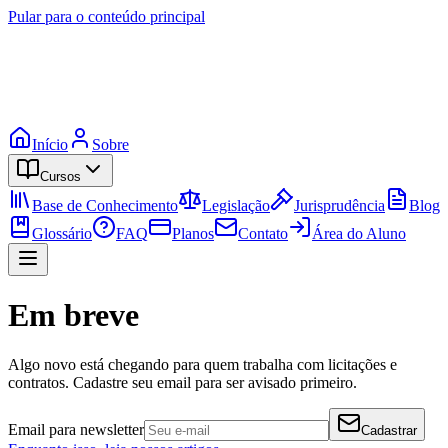
Pular para o conteúdo principal
Início
Sobre
Cursos
Base de Conhecimento
Legislação
Jurisprudência
Blog
Glossário
FAQ
Planos
Contato
Área do Aluno
Em breve
Algo novo está chegando para quem trabalha com licitações e
contratos. Cadastre seu email para ser avisado primeiro.
Email para newsletter
Cadastrar