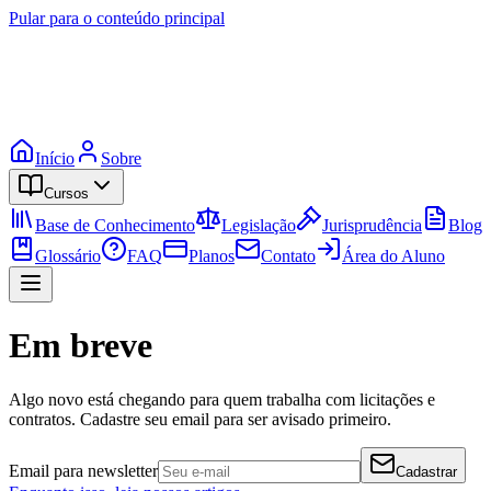
Pular para o conteúdo principal
Início
Sobre
Cursos
Base de Conhecimento
Legislação
Jurisprudência
Blog
Glossário
FAQ
Planos
Contato
Área do Aluno
Em breve
Algo novo está chegando para quem trabalha com licitações e
contratos. Cadastre seu email para ser avisado primeiro.
Email para newsletter
Cadastrar