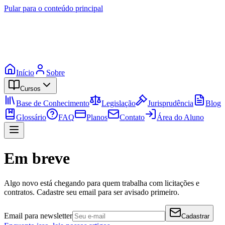
Pular para o conteúdo principal
Início
Sobre
Cursos
Base de Conhecimento
Legislação
Jurisprudência
Blog
Glossário
FAQ
Planos
Contato
Área do Aluno
Em breve
Algo novo está chegando para quem trabalha com licitações e
contratos. Cadastre seu email para ser avisado primeiro.
Email para newsletter
Cadastrar