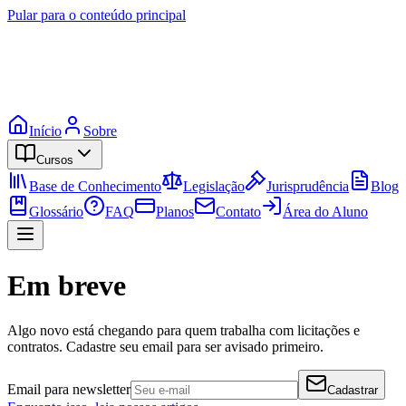
Pular para o conteúdo principal
Início
Sobre
Cursos
Base de Conhecimento
Legislação
Jurisprudência
Blog
Glossário
FAQ
Planos
Contato
Área do Aluno
Em breve
Algo novo está chegando para quem trabalha com licitações e
contratos. Cadastre seu email para ser avisado primeiro.
Email para newsletter
Cadastrar