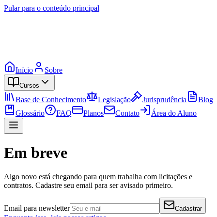
Pular para o conteúdo principal
Início
Sobre
Cursos
Base de Conhecimento
Legislação
Jurisprudência
Blog
Glossário
FAQ
Planos
Contato
Área do Aluno
Em breve
Algo novo está chegando para quem trabalha com licitações e
contratos. Cadastre seu email para ser avisado primeiro.
Email para newsletter
Cadastrar