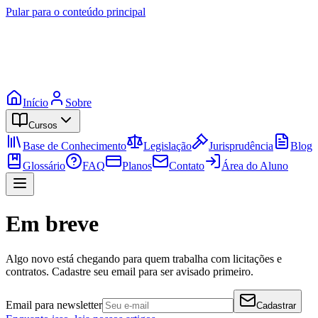
Pular para o conteúdo principal
Início
Sobre
Cursos
Base de Conhecimento
Legislação
Jurisprudência
Blog
Glossário
FAQ
Planos
Contato
Área do Aluno
Em breve
Algo novo está chegando para quem trabalha com licitações e
contratos. Cadastre seu email para ser avisado primeiro.
Email para newsletter
Cadastrar