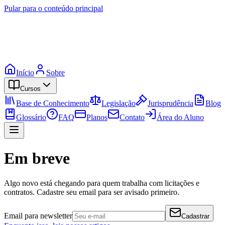
Pular para o conteúdo principal
Início
Sobre
Cursos
Base de Conhecimento
Legislação
Jurisprudência
Blog
Glossário
FAQ
Planos
Contato
Área do Aluno
Em breve
Algo novo está chegando para quem trabalha com licitações e
contratos. Cadastre seu email para ser avisado primeiro.
Email para newsletter
Cadastrar