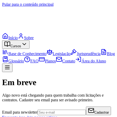
Pular para o conteúdo principal
Início
Sobre
Cursos
Base de Conhecimento
Legislação
Jurisprudência
Blog
Glossário
FAQ
Planos
Contato
Área do Aluno
Em breve
Algo novo está chegando para quem trabalha com licitações e
contratos. Cadastre seu email para ser avisado primeiro.
Email para newsletter
Cadastrar