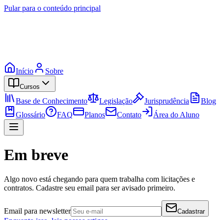
Pular para o conteúdo principal
Início
Sobre
Cursos
Base de Conhecimento
Legislação
Jurisprudência
Blog
Glossário
FAQ
Planos
Contato
Área do Aluno
Em breve
Algo novo está chegando para quem trabalha com licitações e
contratos. Cadastre seu email para ser avisado primeiro.
Email para newsletter
Cadastrar