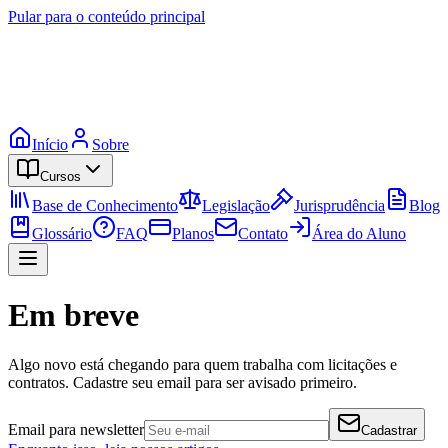
Pular para o conteúdo principal
Início
Sobre
Cursos
Base de Conhecimento
Legislação
Jurisprudência
Blog
Glossário
FAQ
Planos
Contato
Área do Aluno
Em breve
Algo novo está chegando para quem trabalha com licitações e
contratos. Cadastre seu email para ser avisado primeiro.
Email para newsletter
Cadastrar