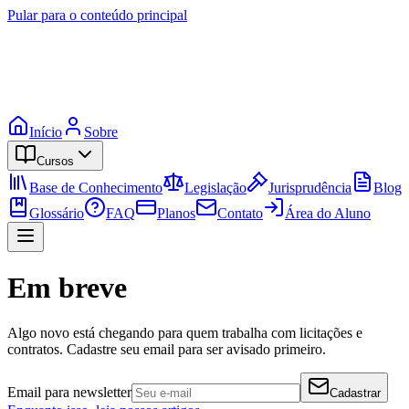
Pular para o conteúdo principal
Início
Sobre
Cursos
Base de Conhecimento
Legislação
Jurisprudência
Blog
Glossário
FAQ
Planos
Contato
Área do Aluno
Em breve
Algo novo está chegando para quem trabalha com licitações e
contratos. Cadastre seu email para ser avisado primeiro.
Email para newsletter
Cadastrar