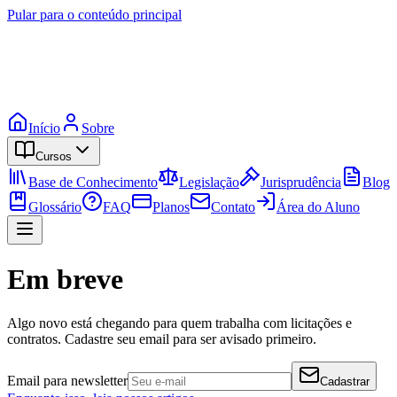
Pular para o conteúdo principal
Início
Sobre
Cursos
Base de Conhecimento
Legislação
Jurisprudência
Blog
Glossário
FAQ
Planos
Contato
Área do Aluno
Em breve
Algo novo está chegando para quem trabalha com licitações e
contratos. Cadastre seu email para ser avisado primeiro.
Email para newsletter
Cadastrar