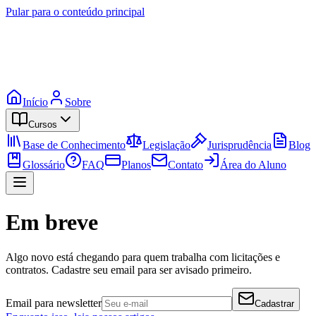
Pular para o conteúdo principal
Início
Sobre
Cursos
Base de Conhecimento
Legislação
Jurisprudência
Blog
Glossário
FAQ
Planos
Contato
Área do Aluno
Em breve
Algo novo está chegando para quem trabalha com licitações e
contratos. Cadastre seu email para ser avisado primeiro.
Email para newsletter
Cadastrar